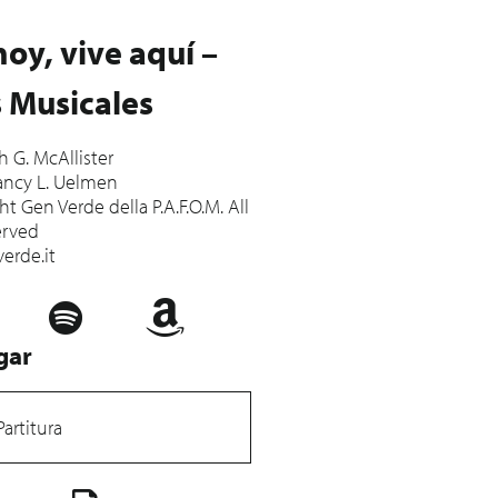
hoy, vive aquí –
 Musicales
ah G. McAllister
ancy L. Uelmen
t Gen Verde della P.A.F.O.M. All
erved
erde.it
gar
Partitura