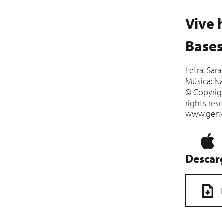
Vive 
Bases
Letra: Sar
Música: N
© Copyrigh
rights res
www.genv
Descar