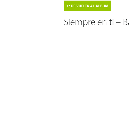
↩
DE VUELTA AL ALBUM
Siempre en ti – B