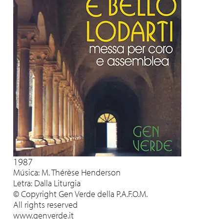
1987
Música: M. Thérèse Henderson
Letra: Dalla Liturgia
© Copyright Gen Verde della P.A.F.O.M.
All rights reserved
www.genverde.it