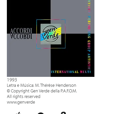
1993
Letra e Música: M. Thérèse Henderson
© Copyright Gen Verde della P.A.F.O.M.
All rights reserved
www.genverde